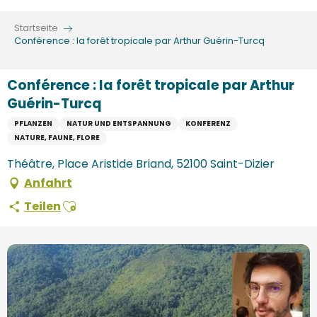
Aller
au
Startseite
contenu
Conférence : la forêt tropicale par Arthur Guérin-Turcq
principal
Conférence : la forêt tropicale par Arthur
Guérin-Turcq
PFLANZEN
NATUR UND ENTSPANNUNG
KONFERENZ
NATURE, FAUNE, FLORE
Théâtre, Place Aristide Briand, 52100 Saint-Dizier
Anfahrt
Ajouter aux favoris
Teilen