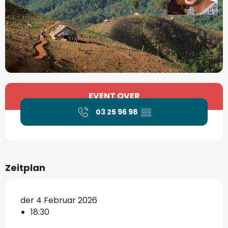
Öffnungszeiten & Kontaktdaten
EVENT OVER
03 25 96 98
▒▒
Zeitplan
der 4 Februar 2026
18:30