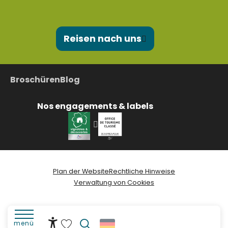
Reisen nach uns
Broschüren
Blog
Nos engagements & labels
Plan der Website
Rechtliche Hinweise
Verwaltung von Cookies
menü