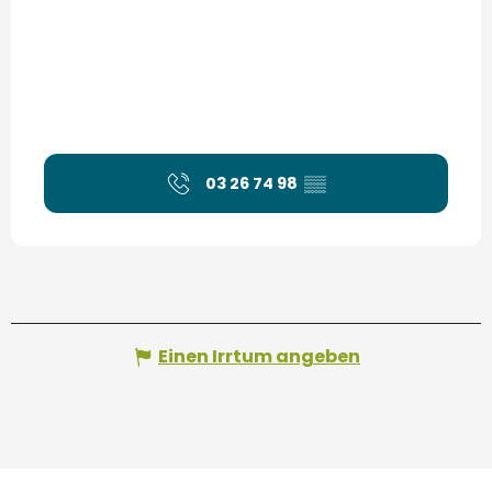
03 26 74 98
▒▒
Einen Irrtum angeben