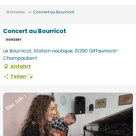
Aller
au
Startseite
Concert au Bourricot
contenu
principal
Concert au Bourricot
KONZERT
Le Bourricot, Station nautique, 51290 Giffaumont-
Champaubert
Anfahrt
Ajouter aux favoris
Teilen