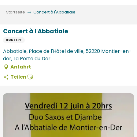
Aller
au
Startseite
Concert à l'Abbatiale
contenu
principal
Concert à l'Abbatiale
KONZERT
Abbatiale, Place de l'Hôtel de ville, 52220 Montier-en-
der, La Porte du Der
Anfahrt
Ajouter aux favoris
Teilen