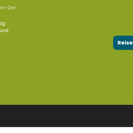
en-Der
ag
 und
Reise