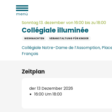
sportliche
Aller
täten
Startseite
Collégiale illuminée
au
menü
contenu
principal
Sonntag 13. dezember von 16:00 bis zu 18:00
Collégiale illuminée
WEIHNACHTEN
VERANSTALTUNG FÜR KINDER
n
verkehrsamt
e
Collégiale Notre-Dame de l’Assomption, Place
n
François
aufzugs
Zeitplan
n
der 13 Dezember 2026
erbe
16:00 Um 18:00