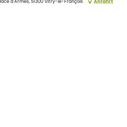
lace d'Armes, 51300 Vitry-le-François
Anfahrt