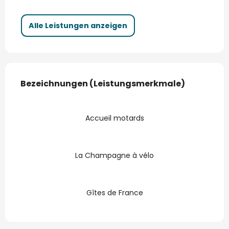
Alle Leistungen anzeigen
Leistungensmöglichkeiten
Bezeichnungen (Leistungsmerkmale)
Bezeichnungen (Leistungsmerkmale)
Accueil motards
La Champagne à vélo
Gîtes de France