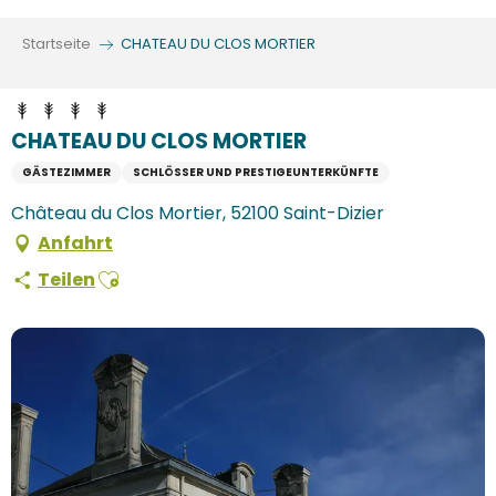
Aller
au
Startseite
CHATEAU DU CLOS MORTIER
contenu
principal
CHATEAU DU CLOS MORTIER
GÄSTEZIMMER
SCHLÖSSER UND PRESTIGEUNTERKÜNFTE
Château du Clos Mortier, 52100 Saint-Dizier
Anfahrt
Ajouter aux favoris
Teilen