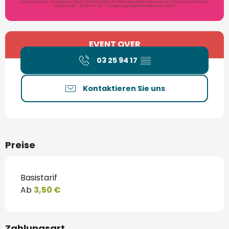
Öffnungszeiten & Kontaktdaten
EVENT OVER
03 25 94 17
▒▒
Kontaktieren Sie uns
Preise
Basistarif
Ab
3,50 €
Zahlungsart