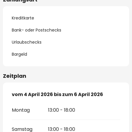
Kreditkarte
Bank- oder Postschecks
Urlaubschecks
Bargeld
Zeitplan
vom
vom
4 April 2026
4 April 2026
bis zum
bis zum
6 April 2026
6 April 2026
Montag
13:00 - 18:00
Samstag
13:00 - 18:00