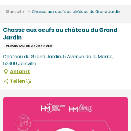
Aller
au
Startseite
Chasse aux oeufs au château du Grand Jardin
contenu
principal
Chasse aux oeufs au château du Grand
Jardin
VERANSTALTUNG FÜR KINDER
Château du Grand Jardin, 5 Avenue de la Marne,
52300 Joinville
Anfahrt
Ajouter aux favoris
Teilen