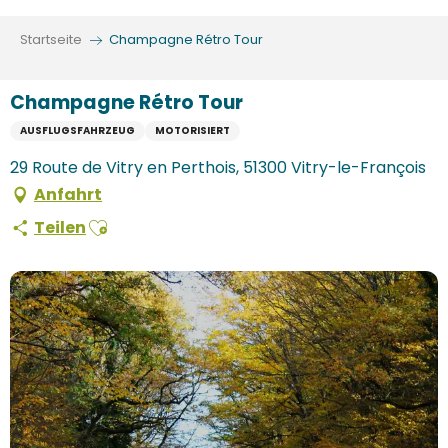
Aller
au
Startseite
Champagne Rétro Tour
contenu
principal
Champagne Rétro Tour
AUSFLUGSFAHRZEUG
MOTORISIERT
29 Route de Vitry en Perthois, 51300 Vitry-le-François
Anfahrt
Ajouter aux favoris
Teilen