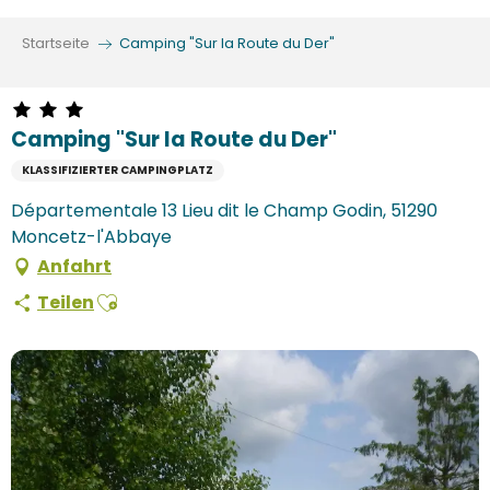
Aller
au
Startseite
Camping "Sur la Route du Der"
contenu
principal
Camping "Sur la Route du Der"
KLASSIFIZIERTER CAMPINGPLATZ
Départementale 13 Lieu dit le Champ Godin, 51290
Moncetz-l'Abbaye
Anfahrt
Ajouter aux favoris
Teilen