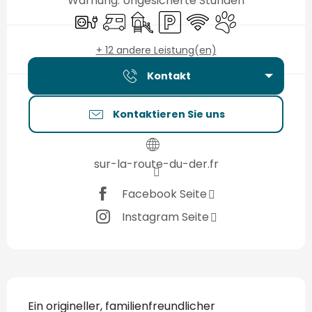
Warnung: Ungesicherte Stunden
Elektrische Anschlüsse
Empfang von Wohnmobilen
Spiele für Kinder / Spielplatz
Parkplatz
Wi-Fi
Tiere erlaubt
+ 12 andere Leistung(en)
Kontakt
Kontaktieren Sie uns
sur-la-route-du-der.fr
Facebook Seite
Instagram Seite
Beschreibung
Ein origineller, familienfreundlicher 