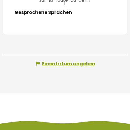
sur-la-route-du-der.fr
Gesprochene Sprachen
Gesprochene Sprachen
Einen Irrtum angeben