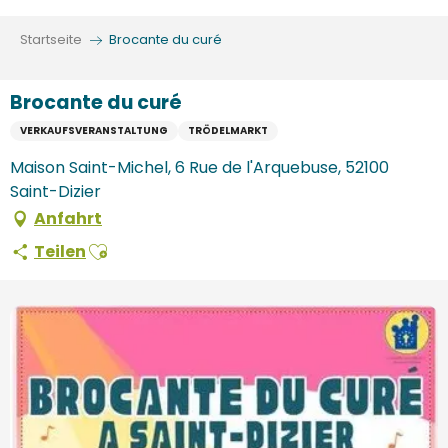
Aller
au
Startseite
Brocante du curé
contenu
principal
Brocante du curé
VERKAUFSVERANSTALTUNG
TRÖDELMARKT
Maison Saint-Michel, 6 Rue de l'Arquebuse, 52100
Saint-Dizier
Anfahrt
Ajouter aux favoris
Teilen