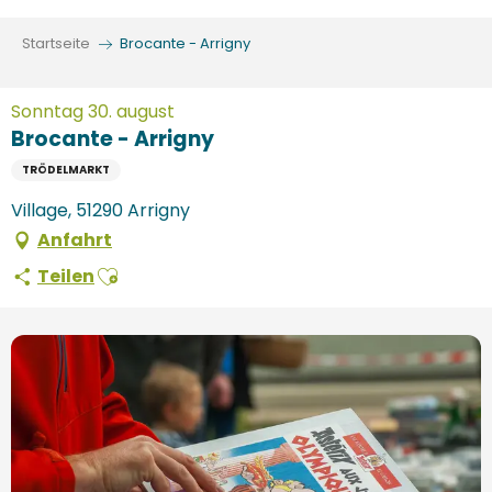
Aller
au
Startseite
Brocante - Arrigny
contenu
principal
Sonntag 30. august
Brocante - Arrigny
TRÖDELMARKT
Village, 51290 Arrigny
Anfahrt
Ajouter aux favoris
Teilen