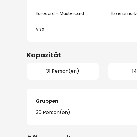
Eurocard - Mastercard
Essensmark
Visa
Kapazität
31 Person(en)
1
Gruppen
Gruppen
30 Person(en)