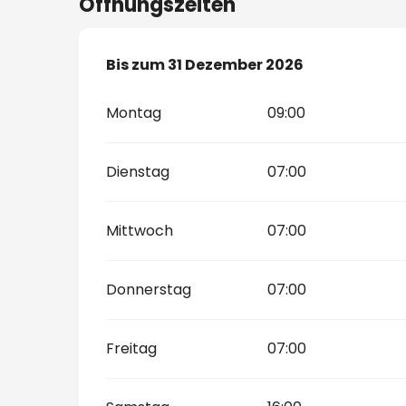
Öffnungszeiten
vom
Bis zum
5 Januar 2026
31 Dezember 2026
bis zum
31 Dezembe
Montag
09:00
Dienstag
07:00
Mittwoch
07:00
Donnerstag
07:00
Freitag
07:00