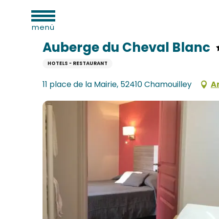
sportliche
Aller
täten
Startseite
Auberge du Cheval Blanc
au
menü
contenu
principal
Auberge du Cheval Blanc
HOTELS - RESTAURANT
n
verkehrsamt
11 place de la Mairie, 52410 Chamouilley
A
e
n
aufzugs
n
erbe