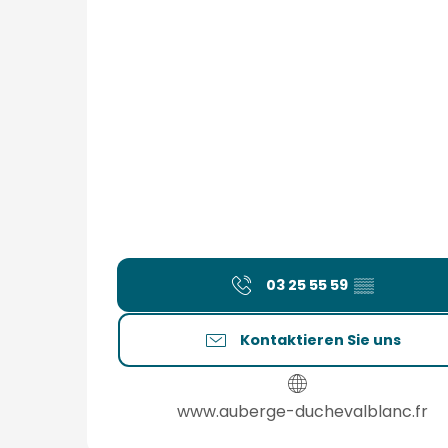
03 25 55 59
▒▒
Kontaktieren Sie uns
www.auberge-duchevalblanc.fr