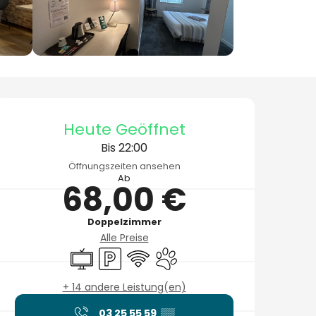
Öffnungszeiten & Konta
Heute Geöffnet
Bis 22:00
Öffnungszeiten ansehen
Ab
68,00 €
Doppelzimmer
Alle Preise
Fernsehen
Parkplatz
Wi-Fi
Tiere erlaubt
+ 14 andere Leistung(en)
03 25 55 59
▒▒