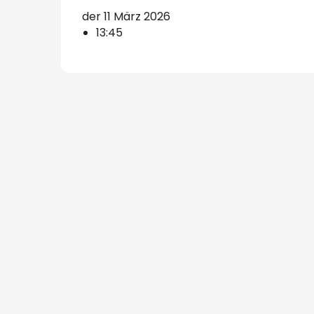
der 11 März 2026
13:45
handwerk
s
lätze