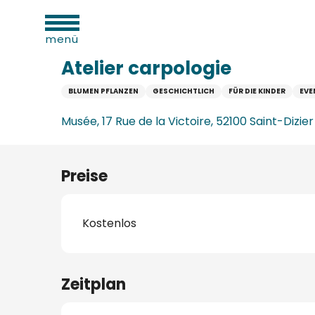
sportliche
Aller
täten
Startseite
Atelier carpologie
au
menü
contenu
principal
Atelier carpologie
BLUMEN PFLANZEN
GESCHICHTLICH
FÜR DIE KINDER
EV
n
verkehrsamt
Musée, 17 Rue de la Victoire, 52100 Saint-Dizier
e
n
aufzugs
Preise
Kostenlos
n
erbe
Zeitplan