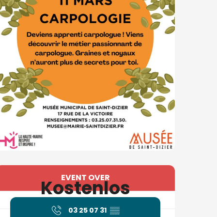
Öffnungszeiten & Konta
EVENT OVER
Kostenlos
03 25 07 31
▒▒