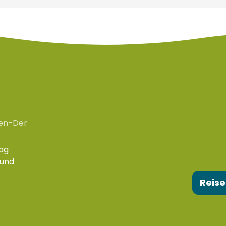
en-Der
ag
 und
Reise