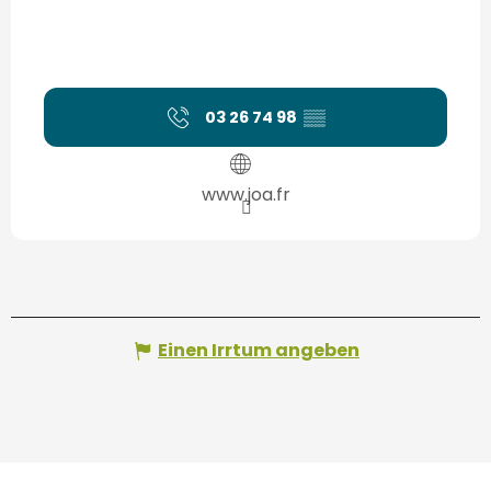
03 26 74 98
▒▒
www.joa.fr
Einen Irrtum angeben