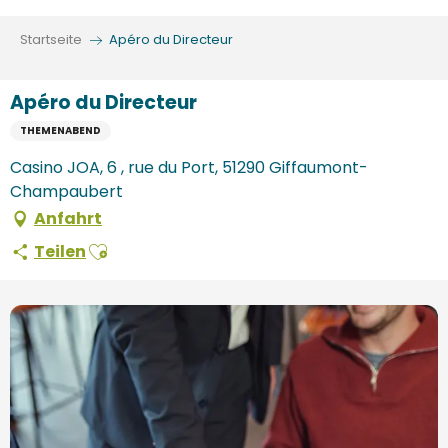
Aller
au
Startseite
Apéro du Directeur
contenu
principal
Apéro du Directeur
THEMENABEND
Casino JOA, 6 , rue du Port, 51290 Giffaumont-
Champaubert
Anfahrt
Ajouter aux favoris
Teilen