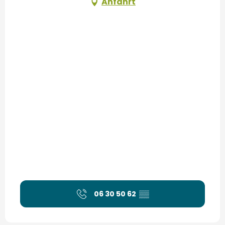
Anfahrt
06 30 50 62
▒▒