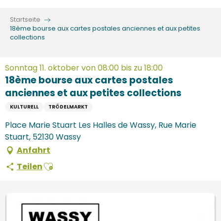
Aller
au
Startseite
contenu
18ème bourse aux cartes postales anciennes et aux petites
collections
principal
Sonntag 11. oktober von 08:00 bis zu 18:00
18ème bourse aux cartes postales
anciennes et aux petites collections
KULTURELL
TRÖDELMARKT
Place Marie Stuart Les Halles de Wassy, Rue Marie
Stuart, 52130 Wassy
Anfahrt
Ajouter aux favoris
Teilen