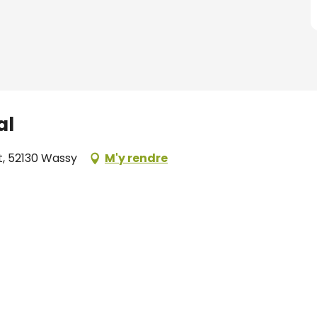
al
t, 52130 Wassy
M'y rendre