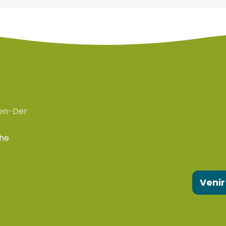
en-Der
che
Venir