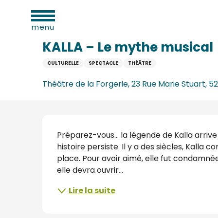
Aller
ues
Accueil
KALLA – Le mythe musical
au
menu
contenu
principal
KALLA – Le mythe musical
CULTURELLE
SPECTACLE
THÉÂTRE
e
Théâtre de la Forgerie, 23 Rue Marie Stuart, 
s
s
Description
Préparez-vous… la légende de Kalla arrive 
histoire persiste. Il y a des siècles, Kalla 
place. Pour avoir aimé, elle fut condamnée…
elle devra ouvrir...
s
Lire la suite
oine