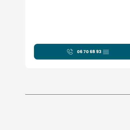
06 70 68 93
▒▒