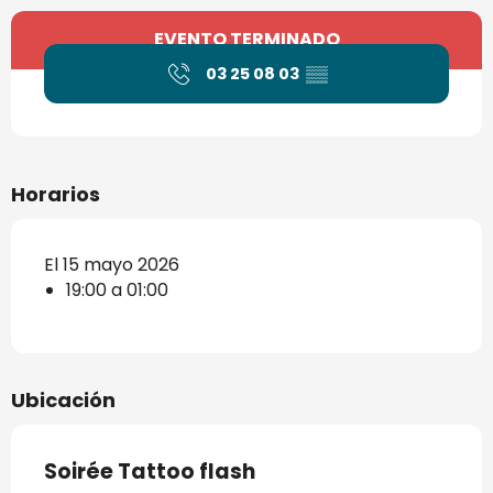
Horarios y datos de contacto
EVENTO TERMINADO
03 25 08 03
▒▒
Horarios
El 15 mayo 2026
19:00 a 01:00
Ubicación
Soirée Tattoo flash