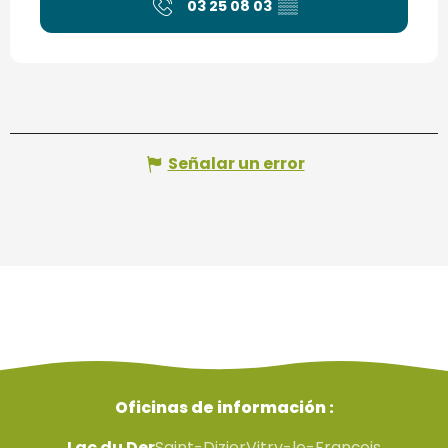
03 25 08 03
▒▒
Señalar un error
Oficinas de información :
Lac du Der
Saint-Dizier
Vitry-le-François