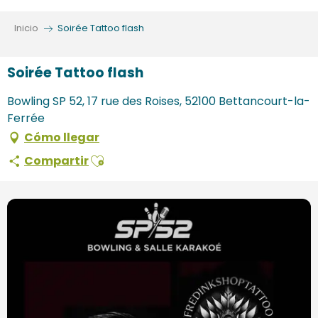
Aller
au
Inicio
Soirée Tattoo flash
contenu
principal
Soirée Tattoo flash
Bowling SP 52, 17 rue des Roises, 52100 Bettancourt-la-
Ferrée
Cómo llegar
Ajouter aux favoris
Compartir