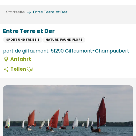
Aller
au
Startseite
Entre Terre et Der
contenu
principal
Entre Terre et Der
SPORT UND FREIZEIT
NATURE, FAUNE, FLORE
port de giffaumont, 51290 Giffaumont-Champaubert
Anfahrt
Ajouter aux favoris
Teilen