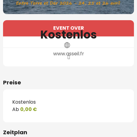
Öffnungszeiten & Kontaktdaten
EVENT OVER
Kostenlos
www.asseil.fr
Preise
Kostenlos
Ab
0,00 €
Zeitplan